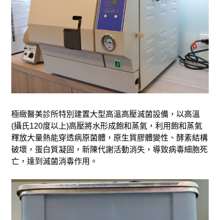
極緻醫美診所特別建置大型高溫高壓滅菌設備，以高溫
(攝氏120度以上)高壓將水形成飽和蒸氣，利用飽和蒸氣
釋放大量熱能穿透病原菌體，原生質膠體變性、酵素結構
破壞，蛋白質凝固，新陳代謝活動消失，導致病毒細胞死
亡，達到滅菌消毒作用。