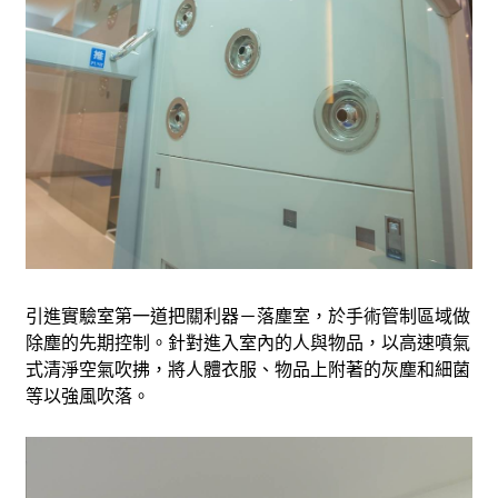
引進實驗室第一道把關利器－落塵室，於手術管制區域做
除塵的先期控制。針對進入室內的人與物品，以高速噴氣
式清淨空氣吹拂，將人體衣服、物品上附著的灰塵和細菌
等以強風吹落。