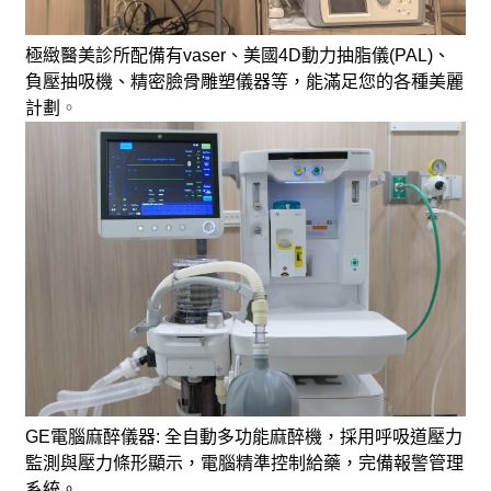
極緻醫美診所配備有vaser、美國4D動力抽脂儀(PAL)、
負壓抽吸機、精密臉骨雕塑儀器等，能滿足您的各種美麗
計劃
。
GE電腦麻醉儀器: 全自動多功能麻醉機，採用呼吸道壓力
監測與壓力條形顯示，電腦精準控制給藥，完備報警管理
系統。