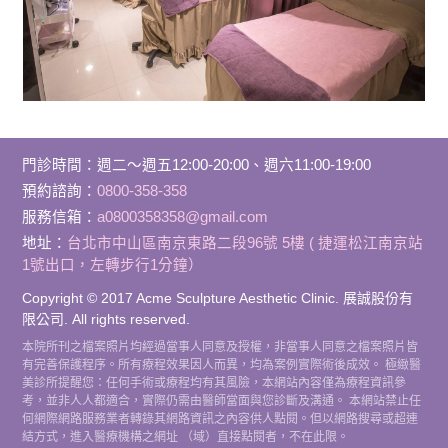
門診時間
：
週二～週五12:00-20:00、週六11:00-19:00
預約諮詢：
0800-358-358
服務信箱：
a0800358358@gmail.com
地址：
台北市中山區南京東路二段96號 5樓 ( 捷運松江南京站
1號出口，左轉步行1分鐘）
Copyright © 2017 Acme Sculpture Aesthetic Clinic. 展誠股份有
限公司. All rights reserved.
本院所刊之檔案照片均經過當事人同意及授權，非當事人同意之檔案照片皆
有完善保護程序。所有療程效果因人而異，均為案例實際術後成效。 極緻醫
美診所提醒您：任何手術或療程均有其風險，本網站內容僅為療程資訊參
考，並非人人都適合，實際仍需由醫師當面與您診斷及溝通。 本網站禁止任
何網際網路服務業者轉錄其網路資訊之內容供人點閱。但以網路搜尋或超連
結方式，進入醫療機構之網址 （域）直接點閱者，不在此限。