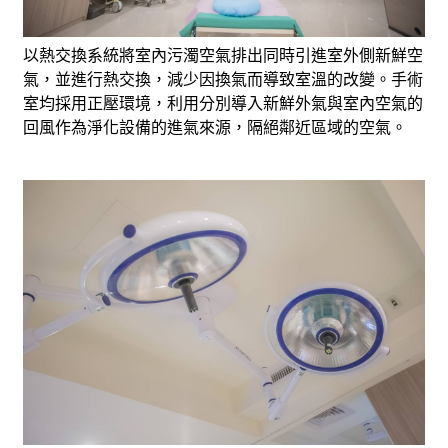
以熱交換系統將室內污濁空氣排出同時引進室外側新鮮空
氣，並進行熱交換，減少因換氣而導致室溫的改變。手術
室均採用正壓環境，利用分別導入新鮮外氣與室內空氣的
回風作為淨化設備的進氣來源，隔絕鄰近區域的空氣。