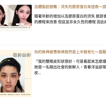
自體脂肪臉雕｜流失的膠原蛋白來拯救～
隨著年齡的增加以及膠原蛋白的流失 臉部會
的療程來改善 但這並非永久性的療程 因此維
你的無神疲憊無神居然是上半臉老化～眉壓
「我的雙眼皮形狀很好，可是看起來怎麼還
她是一名剛出社會的新鮮人，青春洋溢卻常
皮...