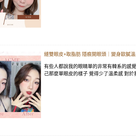
縫雙眼皮+取脂肪 隱痕開眼頭｜變身歐膩
有些人都說我的眼睛單的非常有韓系的感覺~
己那麼單眼皮的樣子 覺得少了溫柔感 對於我