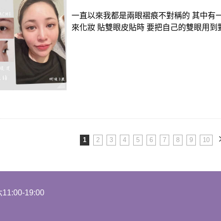
一直以來我都是兩眼褶痕不對稱的 其中有一
來化妝 貼雙眼皮貼時 要把自己的雙眼用到對稱
1
2
3
4
5
6
7
8
9
10
1:00-19:00