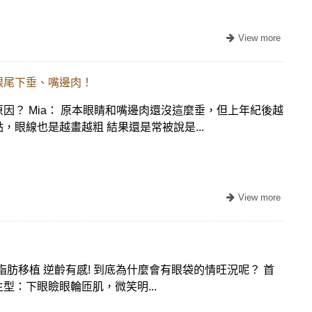
眼尾下垂、嘴邊肉！
因？ Mia： 原本眼睛和嘴邊肉還沒這麼垂，但上年紀後越
，眼線也是越畫越粗 結果還是常被說是...
體脂肪移植 逆齡有感! 到底為什麼會有眼袋的情旺況呢？ 首
型：下眼瞼眼輪匝肌，微笑明...