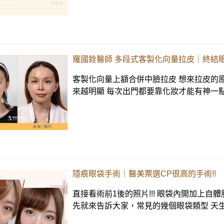
羅國銓醫師 多段式客製化向量拉皮｜終結
客製化向量上額合併中臉拉皮 想來拉皮的原
來越明顯 每次出門都要靠化妝才能有神一點
隱痕眼袋手術｜醫美票選CP很高的手術!!
直接看術前1後的照片!!! 眼袋內開加上自
先就來告訴大家，常見的幾個眼袋類型 天生