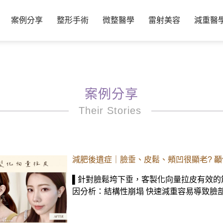
案例分享
整形手術
微整醫學
雷射美容
減重醫
案例分享
Their Stories
減肥後遺症｜臉垂、皮鬆、頰凹很顯老? 顳
▌針對臉鬆垮下垂，客製化向量拉皮有效的筋
因分析：結構性崩塌 快速減重容易導致臉部