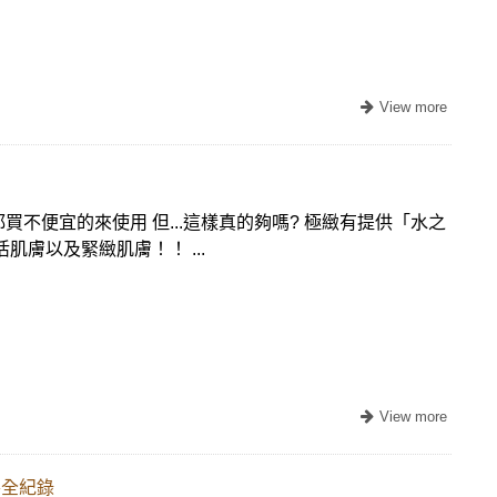
不便宜的來使用 但...這樣真的夠嗎? 極緻有提供「水之
肌膚以及緊緻肌膚！！ ...
善全紀錄