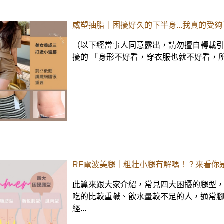
威塑抽脂｜困擾好久的下半身...我真的受
（以下經當事人同意露出，請勿擅自轉載引
擾的 「身形不好看，穿衣服也就不好看，所
RF電波美腿｜粗壯小腿有解嗎！？來看你
此篇來跟大家介紹，常見四大困擾的腿型，
吃的比較重鹹、飲水量較不足的人，通常腳
經...