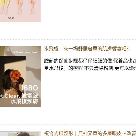
水飛梭｜來一場舒服奢華的肌膚饗宴吧~
臉部的保養步驟都仔仔細細的做 保養品也都買
星水飛梭」的療程 不只清除粉刺 更可以煥活
複合式眼整形｜無神又單的多層眼皮～改