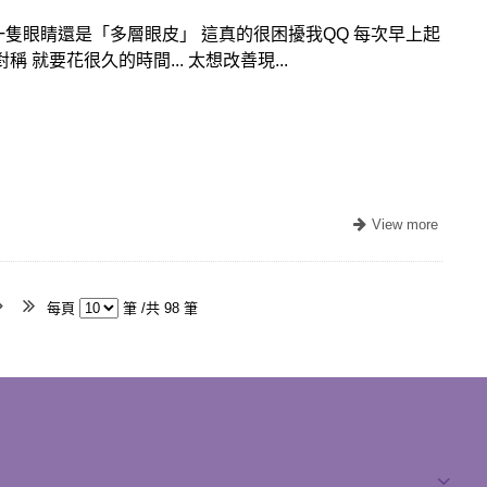
隻眼睛還是「多層眼皮」 這真的很困擾我QQ 每次早上起
 就要花很久的時間... 太想改善現...
每頁
筆 /共 98 筆