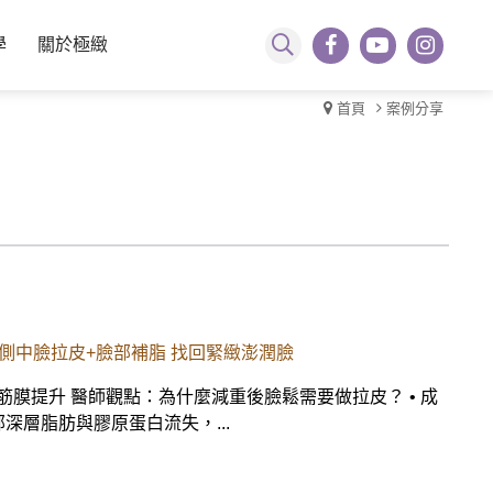
學
關於極緻
首頁
案例分享
側中臉拉皮+臉部補脂 找回緊緻澎潤臉
膜提升 醫師觀點：為什麼減重後臉鬆需要做拉皮？ • 成
深層脂肪與膠原蛋白流失，...