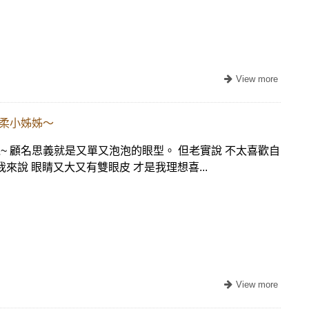
溫柔小姊姊～
 顧名思義就是又單又泡泡的眼型。 但老實說 不太喜歡自
來說 眼睛又大又有雙眼皮 才是我理想喜...