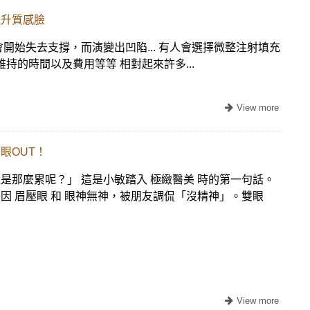
提升質感臉
開始失去支撐，而演變出凹陷... 有人會選擇微整注射填充
持的時間以及費用等等 相對起來許多...
眼OUT！
是那麼累呢？」 這是小敏踏入 極緻醫美 時的第一句話。
因 眉壓眼 和 眼神無神，被朋友調侃「沒精神」。雙眼