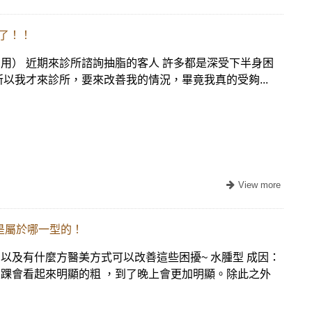
夠了！！
用） 近期來診所諮詢抽脂的客人 許多都是深受下半身困
以我才來診所，要來改善我的情況，畢竟我真的受夠...
是屬於哪一型的！
以及有什麼方醫美方式可以改善這些困擾~ 水腫型 成因：
踝會看起來明顯的粗 ，到了晚上會更加明顯。除此之外